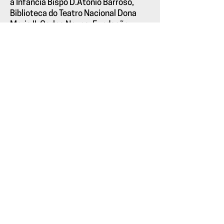
à Infância Bispo D.Atónio Barroso,
Biblioteca do Teatro Nacional Dona
Maria II, Carlos Neves; Fundação
Mario Soares (Isabel Moura), Grupo
Dramático 9 de Junho/CCOP, Isalinda
Santos, Museu Nacional do Teatro
(Isabel Cartaxo), Nova Comédia
Bracarense... ao longo de todo este
processo, são infinitas as conversas,
por tal os agradecimentos aqui
nomeados são necessariamente
lacunares.
Ver também:
Serigrafia:
Auto
para