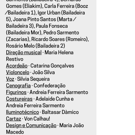
Gomes (Eliakim), Carla Ferreira (Booz
⁄ Bailadeira 1), Igor Urban (Bailadeira
5), Joana Pinto Santos (Marta ⁄
Bailadeira 3), Paula Fonseca
(Bailadeira Mor), Pedro Sarmento
(Zacarias), Ricardo Soares (Romeiro),
Rosário Melo (Bailadeira 2)
Direção musical
· Maria Helena
Restivo
Acordeão
· Catarina Gonçalves
Violoncelo
· João Silva
Voz
· Silvia Sequeira
Cenografia
· Confederação
Figurinos
· Andreia Ferreira Sarmento
Costureiras
· Adelaide Cunha e
Andreia Ferreira Sarmento
Iluminotécnico
· Baltasar Dàmico
Cartaz
· Von Calhau!
Design e Comunicação
· Maria João
Macedo