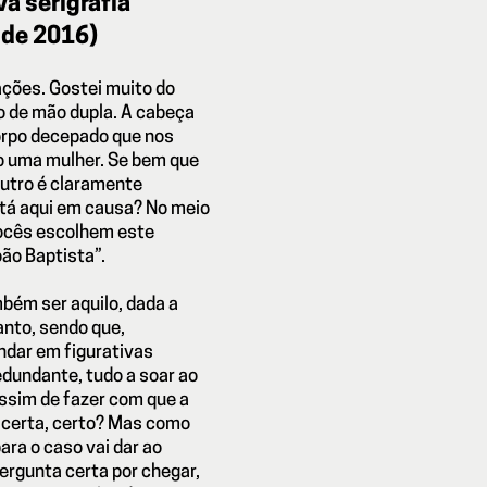
va serigrafia
o de 2016)
ações. Gostei muito do
o de mão dupla. A cabeça
corpo decepado que nos
 uma mulher. Se bem que
outro é claramente
stá aqui em causa? No meio
vocês escolhem este
oão Baptista”.
bém ser aquilo, dada a
anto, sendo que,
ndar em figurativas
edundante, tudo a soar ao
ssim de fazer com que a
a certa, certo? Mas como
ara o caso vai dar ao
rgunta certa por chegar,