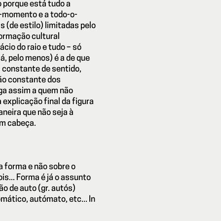
o porque está tudo a
o-momento e a todo-o-
 (de estilo) limitadas pelo
formação cultural
ácio do raio e tudo – só
já, pelo menos) é a de que
l constante de sentido,
ção constante dos
ega assim a quem não
 explicação final da figura
aneira que não seja à
em cabeça.
 a forma e não sobre o
s... Forma é já o assunto
ão de auto (gr. autós)
ático, autómato, etc... In