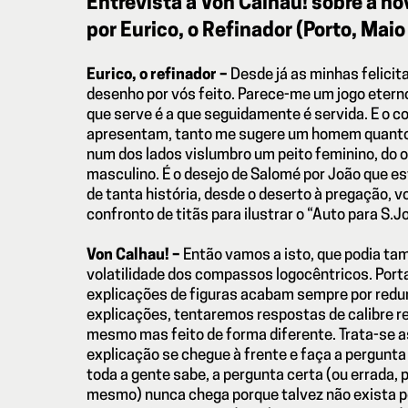
Entrevista a Von Calhau! sobre a no
por Eurico, o Refinador (Porto, Mai
Eurico, o refinador –
Desde já as minhas felicit
desenho por vós feito. Parece-me um jogo etern
que serve é a que seguidamente é servida. E o 
apresentam, tanto me sugere um homem quanto
num dos lados vislumbro um peito feminino, do 
masculino. É o desejo de Salomé por João que e
de tanta história, desde o deserto à pregação, 
confronto de titãs para ilustrar o “Auto para S.J
Von Calhau! –
Então vamos a isto, que podia tam
volatilidade dos compassos logocêntricos. Port
explicações de figuras acabam sempre por redu
explicações, tentaremos respostas de calibre r
mesmo mas feito de forma diferente. Trata-se a
explicação se chegue à frente e faça a pergunt
toda a gente sabe, a pergunta certa (ou errada, p
mesmo) nunca chega porque talvez não exista pe