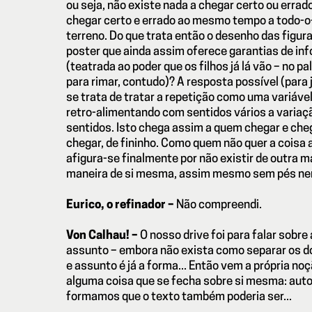
ou seja, não existe nada a chegar certo ou errad
chegar certo e errado ao mesmo tempo a todo-
terreno. Do que trata então o desenho das figuras
poster que ainda assim oferece garantias de in
(teatrada ao poder que os filhos já lá vão – no pal
para rimar, contudo)? A resposta possível (para 
se trata de tratar a repetição como uma variáve
retro-alimentando com sentidos vários a varia
sentidos. Isto chega assim a quem chegar e ch
chegar, de fininho. Como quem não quer a coisa a
afigura-se finalmente por não existir de outra m
maneira de si mesma, assim mesmo sem pés n
Eurico, o refinador –
Não compreendi.
Von Calhau! –
O nosso drive foi para falar sobre
assunto – embora não exista como separar os doi
e assunto é já a forma... Então vem a própria noç
alguma coisa que se fecha sobre si mesma: autom
formamos que o texto também poderia ser...