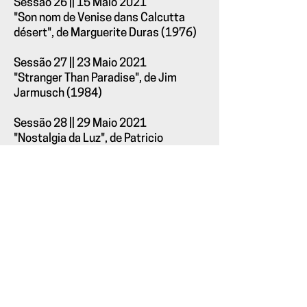
Sessão 26 || 15 Maio 2021
"Son nom de Venise dans Calcutta
désert", de Marguerite Duras (1976)
Sessão 27 || 23 Maio 2021
"Stranger Than Paradise", de Jim
Jarmusch (1984)
Sessão 28 || 29 Maio 2021
"Nostalgia da Luz", de Patricio
Guzmán (2010)
Próxima Sessão:
Sessão 29 || 05 Junho 2021 (Sábado)
|| 22hOO
"Dom Roberto", de Ernesto de Sousa
(1961)
----
Para se juntar a nós, envie
email
com o