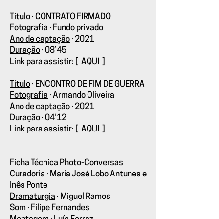
Titulo
·
CONTRATO FIRMADO
Fotografia
·
Fundo privado
Ano de captação
·
2021
Duração
·
08’45
Link para assistir: [
AQUI
]
Titulo
·
ENCONTRO DE FIM DE GUERRA
Fotografia
·
Armando Oliveira
Ano de captação
·
2021
Duração
·
04’12
Link para assistir: [
AQUI
]
Ficha Técnica Photo-Conversas
Curadoria
· Maria José Lobo Antunes e
Inês Ponte
Dramaturgia
· Miguel Ramos
Som
· Filipe Fernandes