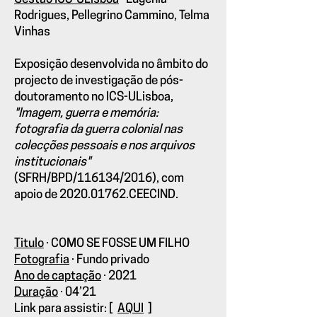
Rodrigues, Pellegrino Cammino, Telma
Vinhas
Exposição desenvolvida no âmbito do
projecto de investigação de pós-
doutoramento no ICS-ULisboa,
"Imagem, guerra e memória:
fotografia da guerra colonial nas
colecções pessoais e nos arquivos
institucionais"
(SFRH/BPD/116134/2016), com
apoio de
2020.01762
.CEECIND.
Titulo
·
COMO SE FOSSE UM FILHO
Fotografia
·
Fundo privado
Ano de captação
·
2021
Duração
·
04’21
Link para assistir: [
AQUI
]