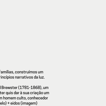
 famílias, construímos um
ncípios narrativos da luz.
id Brewster (1781-1868), um
ter quis dar à sua criação um
um homem culto, conhecedor
belo) + eidos (imagem)