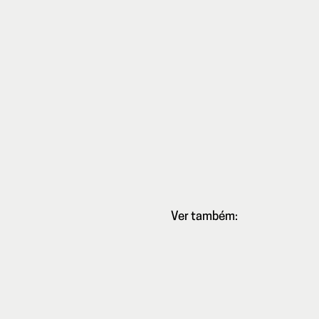
Ver também:
Officina
de
Super-
8