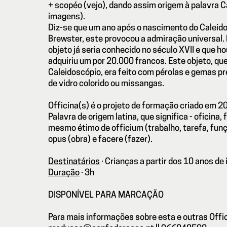
+ scopéo (vejo), dando assim origem à palavra C
imagens).
Diz-se que um ano após o nascimento do Caleid
Brewster, este provocou a admiração universal. 
objeto já seria conhecido no século XVII e que 
adquiriu um por 20.000 francos. Este objeto, qu
Caleidoscópio, era feito com pérolas e gemas p
de vidro colorido ou missangas.
Officina(s) é o projeto de formação criado em 
Palavra de origem latina, que significa - oficina, 
mesmo étimo de officium (trabalho, tarefa, fun
opus (obra) e facere (fazer).
Destinatários
·
Crianças a partir dos 10 anos de
Duração
·
3
h
DISPONÍVEL PARA MARCAÇÃO
Para mais informações sobre esta e outras Offi