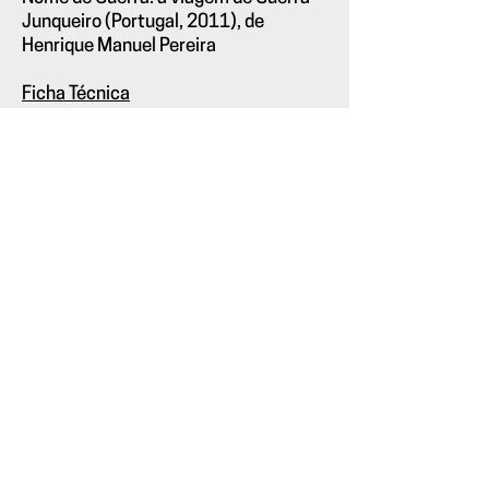
Junqueiro (Portugal, 2011), de
Henrique Manuel Pereira
Ficha Técnica
Programação
· Confederação
Cartaz
·
Alfredo Sapateiro
Desenho
· Pii Costa
Produção
·
Confederação
Colaboração
· Grupo Musical de
Miragaia
Ver também:
Ciclo de Cinema:
Hestória(s)
do
Douro