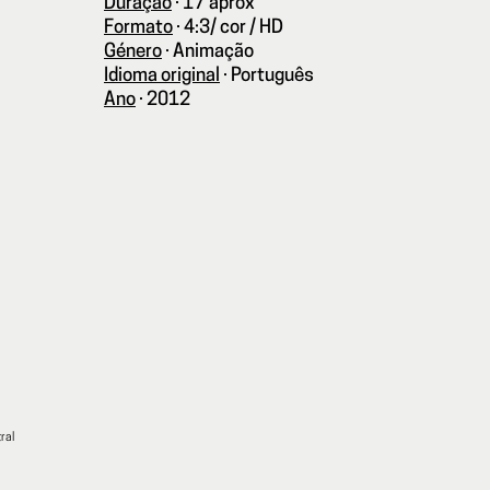
Duração
·
17’aprox
Formato
·
4:3/ cor / HD
Género
·
Animação
Idioma original
·
Português
Ano
·
2012
ral