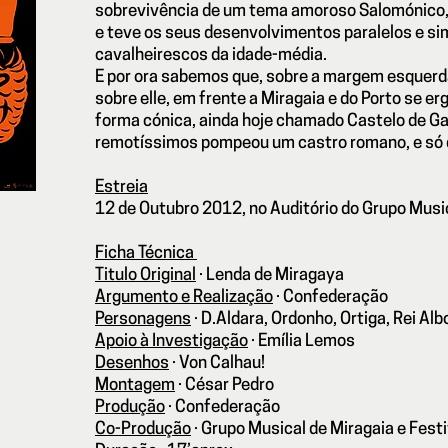
sobrevivência de um tema amoroso Salomónico,
e teve os seus desenvolvimentos paralelos e sim
cavalheirescos da idade-média.
E por ora sabemos que, sobre a margem esquerd
sobre elle, em frente a Miragaia e do Porto se e
forma cónica, ainda hoje chamado Castelo de G
remotíssimos pompeou um castro romano, e só d
Estreia
12 de Outubro 2012, no Auditório do Grupo Music
Ficha Técnica
Titulo Original
·
Lenda de Miragaya
Argumento e Realização
·
Confederação
Personagens
·
D.Aldara, Ordonho, Ortiga, Rei Alb
Apoio à Investigação
·
Emília Lemos
Desenhos
·
Von Calhau!
Montagem
·
César Pedro
Produção
·
Confederação
Co-Produção
·
Grupo Musical de Miragaia e Fes