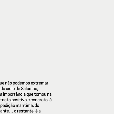
 que não podemos extremar
e do ciclo de Salomão,
ela importância que tomou na
 facto positivo e concreto, é
xpedição marítima, do
tante… o restante, é a