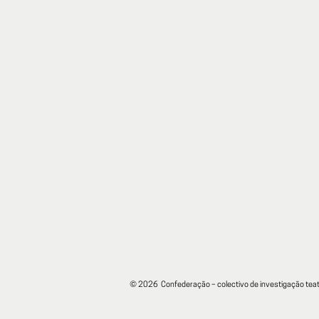
Serigrafia:
Lenda
de
Miragaya
© 2026 Confederação – colectivo de investigação teat