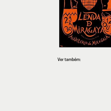
Ver também:
Vídeo:
Lenda
de
Miragaya