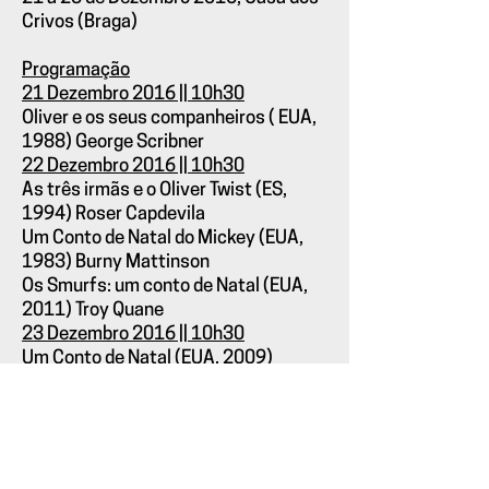
Crivos (Braga)
Programação
21 Dezembro 2016 || 10h30
Oliver e os seus companheiros ( EUA,
1988) George Scribner
22 Dezembro
2016 || 10h30
As três irmãs e o Oliver Twist (ES,
1994) Roser Capdevila
Um Conto de Natal do Mickey (EUA,
1983) Burny Mattinson
Os Smurfs: um conto de Natal (EUA,
2011) Troy Quane
23 Dezembro
2016 || 10h30
Um Conto de Natal (EUA, 2009)
Robert Zemeckis
Ficha Técnica
Programação
·
Miguel Ramos
Vídeo
· Ricardo Soares