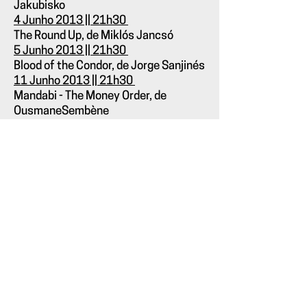
Jakubisko
4 Junho 2013 || 21h30
The Round Up, de Miklós Jancsó
5 Junho 2013 || 21h30
Blood of the Condor, de Jorge Sanjinés
11 Junho 2013 || 21h30
Mandabi - The Money Order, de
OusmaneSembène
12 Junho 2013 || 21h30
Fuses, de Carolee Schneemann
The Lickerish Quartet, de Radley
Metzger
18 Junho 2013 || 21h30
The Private Life Of a Cat, de
Alexander Hammid
Window Water Baby Moving, de Stan
Brakhage
Le Sang des Bêtes, de George Franju
19 Junho 2013 || 21h30
Limitation du Cinéma, de Marcel